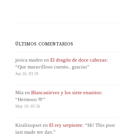
con Matías. Ya estaba deseando que llegara ese
momento. ¿Pero qué hará mientras tanto?
ÚLTIMOS COMENTARIOS
jesica madeo
en
El dragón de doce cabezas
:
“
Que maravilloso cuento.. gracias
”
Jun 16, 03:18
Mia
en
Blancanieves y los siete enanitos
:
“
Hermoso 🫶
”
May 19, 05:56
Kiralixupset
en
El rey serpiente
: “
Hi! This post
just made my day.
”