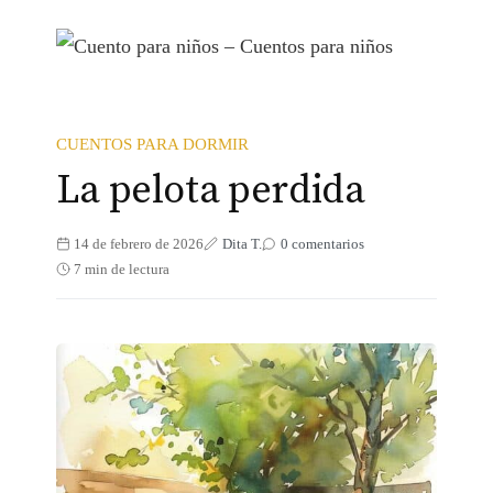
d
o
CUENTOS PARA DORMIR
La pelota perdida
14 de febrero de 2026
Dita T.
0 comentarios
7 min de lectura