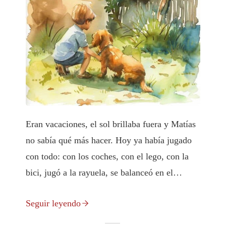
Eran vacaciones, el sol brillaba fuera y Matías
no sabía qué más hacer. Hoy ya había jugado
con todo: con los coches, con el lego, con la
bici, jugó a la rayuela, se balanceó en el
columpio, se deslizó por el tobogán… Le
Seguir leyendo
encantaría jugar al memory con su mamá, pero
ella está preparando la comida. Luego jugará