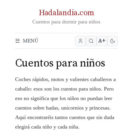
S
Hadalandia.com
a
Cuentos para dormir para niños
l
t
A+
MENÚ
a
r
Cuentos para niños
a
l
c
Coches rápidos, motos y valientes caballeros a
o
caballo: esos son los cuentos para niños. Pero
n
eso no significa que los niños no puedan leer
t
cuentos sobre hadas, unicornios y princesas.
e
Aquí encontraréis tantos cuentos que sin duda
n
elegirá cada niño y cada niña.
i